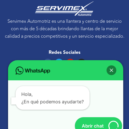
Servimex Automotriz es una llantera y centro de servicio
con más de 5 décadas brindando llantas de la mejor
calidad a precios competitivos y un servicio especializado.
Redes Sociales
F
T
Y
I
a
w
o
n
c
i
u
s
e
t
t
t
Ponte en contacto
b
t
u
a
o
e
b
g
Avenida Tecnológico 30 Sur Querétaro, Qro.
o
r
e
r
k
a
atencionaclientes@servimexauto.mx
Hola,
m
¿En qué podemos ayudarte?
442 216 1855
442 479 2695
Abrir chat