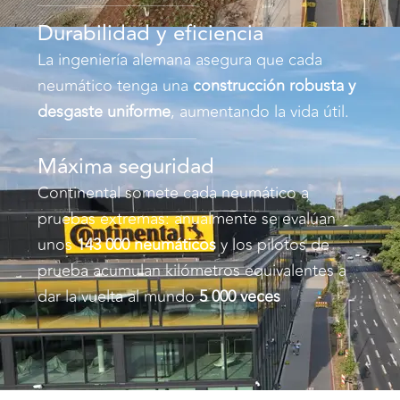
Durabilidad y eficiencia
La ingeniería alemana asegura que cada
neumático tenga una
construcción robusta y
desgaste uniforme
, aumentando la vida útil.
Máxima seguridad
Continental somete cada neumático a
pruebas extremas: anualmente se evalúan
unos
143 000 neumáticos
y los pilotos de
prueba acumulan kilómetros equivalentes a
dar la vuelta al mundo
5 000 veces