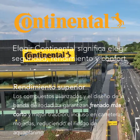
Elegir Continental significa elegir
seguridad, rendimiento y confort.
Rendimiento superior
Los compuestos avanzados y el diseño de la
banda de rodadura garantizan
frenado más
corto
y mejor tracción, incluso en carreteras
mojadas, reduciendo el riesgo de
aquaplaning