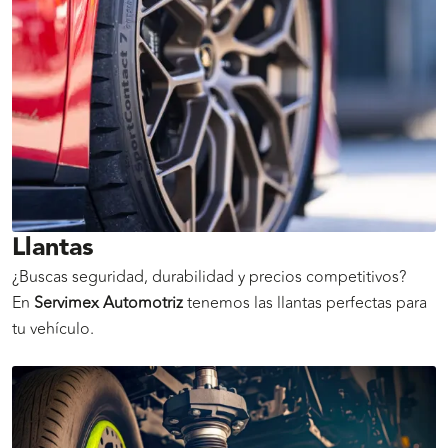
Llantas
¿Buscas seguridad, durabilidad y precios competitivos?
En
Servimex Automotriz
tenemos las llantas perfectas para
tu vehículo.