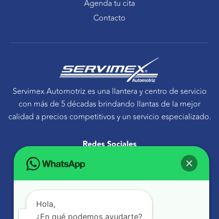
Agenda tu cita
Contacto
Servimex Automotriz es una llantera y centro de servicio
con más de 5 décadas brindando llantas de la mejor
calidad a precios competitivos y un servicio especializado.
Redes Sociales
F
T
Y
I
a
w
o
n
c
i
u
s
e
t
t
t
Ponte en contacto
b
t
u
a
o
e
b
g
Avenida Tecnológico 30 Sur Querétaro, Qro.
o
r
e
r
k
a
atencionaclientes@servimexauto.mx
Hola,
m
¿En qué podemos ayudarte?
442 216 1855