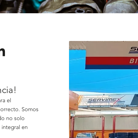
n
cia!
ra el
 correcto. Somos
do no solo
 integral en