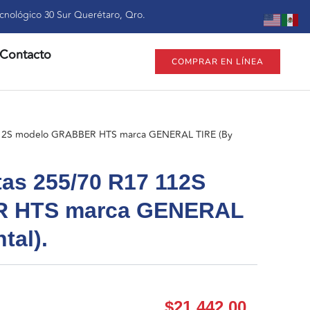
cnológico 30 Sur Querétaro, Qro.
Contacto
COMPRAR EN LÍNEA
 112S modelo GRABBER HTS marca GENERAL TIRE (By
tas 255/70 R17 112S
R HTS marca GENERAL
tal).
$
21,442.00