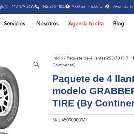
gle
442 479 2695
442 216 1855
9:00 am – 6:00 pm
Avenida Te
RIR PRODUCTOS
ABRIR SERVICIOS
Servicios
Nosotros
Agenda tu cita
Blog
Inicio
/ Paquete de 4 llantas 255/70 R17 112S modelo GRABBER HTS marca GENERAL TIRE (By Continental).
Inicio
/ Paquete de 4 llantas 255/70 R17
Continental).
Paquete de 4 llan
modelo GRABBE
TIRE (By Continen
SKU
4509000006