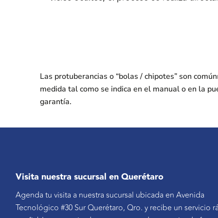
Las protuberancias o “bolas / chipotes” son comú
medida tal como se indica en el manual o en la pu
garantía.
Visita nuestra sucursal en Querétaro
Agenda tu visita a nuestra sucursal ubicada en Avenida
Tecnológico #30 Sur Querétaro, Qro. y recibe un servicio r