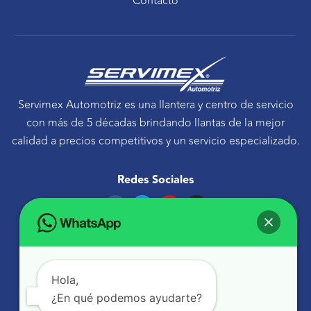
Contacto
Servimex Automotriz es una llantera y centro de servicio
con más de 5 décadas brindando llantas de la mejor
calidad a precios competitivos y un servicio especializado.
Redes Sociales
F
T
Y
I
a
w
o
n
c
i
u
s
e
t
t
t
Ponte en contacto
b
t
u
a
o
e
b
g
Avenida Tecnológico 30 Sur Querétaro, Qro.
o
r
e
r
k
a
atencionaclientes@servimexauto.mx
Hola,
m
¿En qué podemos ayudarte?
442 216 1855