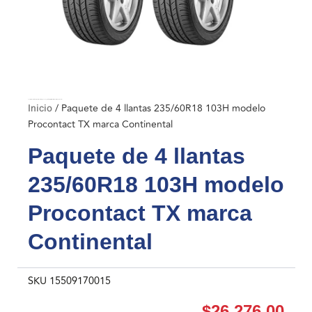
Inicio
/ Paquete de 4 llantas 235/60R18 103H modelo Procontact TX marca Continental
Inicio
/ Paquete de 4 llantas 235/60R18 103H modelo
Procontact TX marca Continental
Paquete de 4 llantas
235/60R18 103H modelo
Procontact TX marca
Continental
SKU
15509170015
$
26,276.00