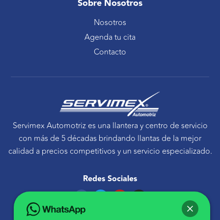
Sobre Nosotros
Nosotros
Agenda tu cita
Contacto
Servimex Automotriz es una llantera y centro de servicio
con más de 5 décadas brindando llantas de la mejor
calidad a precios competitivos y un servicio especializado.
Redes Sociales
F
T
Y
I
a
w
o
n
c
i
u
s
e
t
t
t
Ponte en contacto