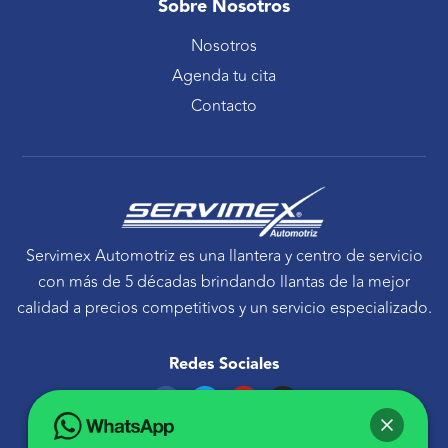
Sobre Nosotros
Nosotros
Agenda tu cita
Contacto
Servimex Automotriz es una llantera y centro de servicio
con más de 5 décadas brindando llantas de la mejor
calidad a precios competitivos y un servicio especializado.
Redes Sociales
F
T
Y
I
a
w
o
n
c
i
u
s
e
t
t
t
Ponte en contacto