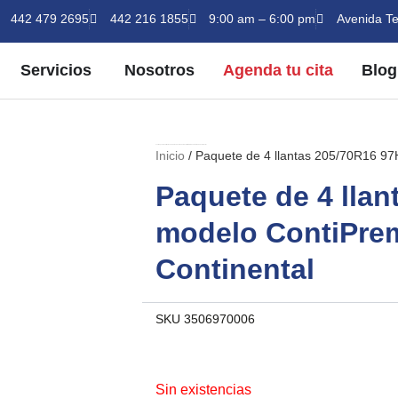
442 479 2695
442 216 1855
9:00 am – 6:00 pm
Avenida Te
BRIR PRODUCTOS
ABRIR SERVICIOS
Servicios
Nosotros
Agenda tu cita
Blog
Inicio
/ Paquete de 4 llantas 205/70R16 97H modelo ContiPremiumContact 2 marca Continental
Inicio
/ Paquete de 4 llantas 205/70R16 9
Paquete de 4 lla
modelo ContiPre
Continental
SKU
3506970006
Sin existencias