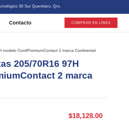
cnológico 30 Sur Querétaro, Qro.
Contacto
COMPRAR EN LÍNEA
7H modelo ContiPremiumContact 2 marca Continental
ntas 205/70R16 97H
miumContact 2 marca
$
18,128.00