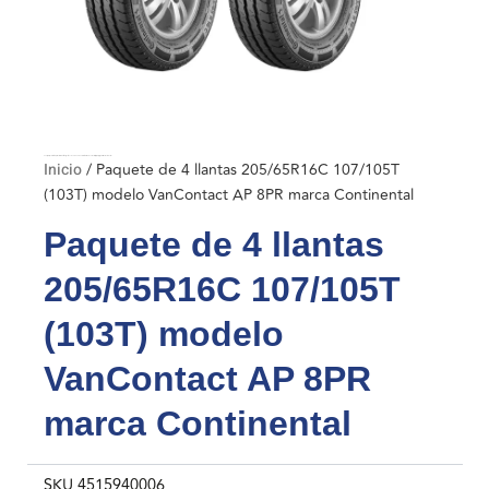
Inicio
/ Paquete de 4 llantas 205/65R16C 107/105T (103T) modelo VanContact AP 8PR marca Continental
Inicio
/ Paquete de 4 llantas 205/65R16C 107/105T
(103T) modelo VanContact AP 8PR marca Continental
Paquete de 4 llantas
205/65R16C 107/105T
(103T) modelo
VanContact AP 8PR
marca Continental
SKU
4515940006