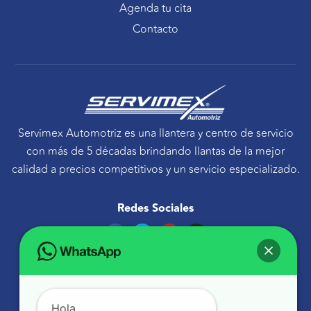
Agenda tu cita
Contacto
Servimex Automotriz es una llantera y centro de servicio
con más de 5 décadas brindando llantas de la mejor
calidad a precios competitivos y un servicio especializado.
Redes Sociales
F
T
Y
I
a
w
o
n
c
i
u
s
e
t
t
t
Ponte en contacto
b
t
u
a
o
e
b
g
Avenida Tecnológico 30 Sur Querétaro, Qro.
o
r
e
r
k
a
atencionaclientes@servimexauto.mx
Hola,
m