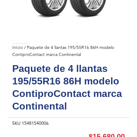
Inicio
/ Paquete de 4 llantas 195/55R16 86H modelo ContiproContact marca Continental
Inicio
/ Paquete de 4 llantas 195/55R16 86H modelo
ContiproContact marca Continental
Paquete de 4 llantas
195/55R16 86H modelo
ContiproContact marca
Continental
SKU
15481540006
$
15,680.00