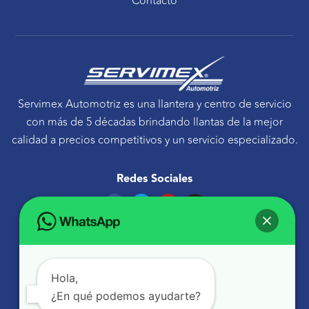
Contacto
Servimex Automotriz es una llantera y centro de servicio
con más de 5 décadas brindando llantas de la mejor
calidad a precios competitivos y un servicio especializado.
Redes Sociales
F
T
Y
I
a
w
o
n
c
i
u
s
e
t
t
t
Ponte en contacto
b
t
u
a
o
e
b
g
Avenida Tecnológico 30 Sur Querétaro, Qro.
o
r
e
r
k
a
atencionaclientes@servimexauto.mx
Hola,
m
¿En qué podemos ayudarte?
442 216 1855