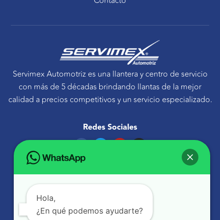
Contacto
Servimex Automotriz es una llantera y centro de servicio
con más de 5 décadas brindando llantas de la mejor
calidad a precios competitivos y un servicio especializado.
Redes Sociales
F
T
Y
I
a
w
o
n
c
i
u
s
e
t
t
t
Ponte en contacto
b
t
u
a
o
e
b
g
Avenida Tecnológico 30 Sur Querétaro, Qro.
o
r
e
r
k
a
atencionaclientes@servimexauto.mx
Hola,
m
¿En qué podemos ayudarte?
442 216 1855