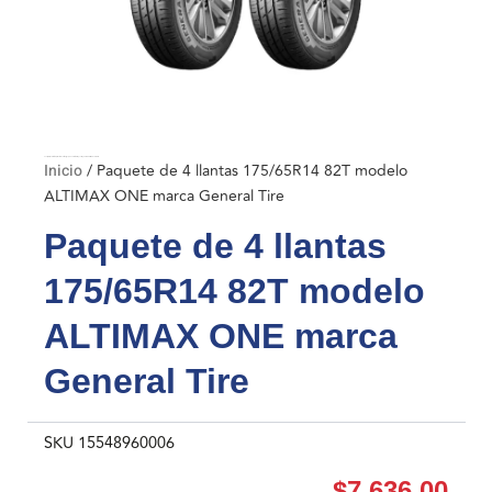
Inicio
/ Paquete de 4 llantas 175/65R14 82T modelo ALTIMAX ONE marca General Tire
Inicio
/ Paquete de 4 llantas 175/65R14 82T modelo
ALTIMAX ONE marca General Tire
Paquete de 4 llantas
175/65R14 82T modelo
ALTIMAX ONE marca
General Tire
SKU
15548960006
$
7,636.00