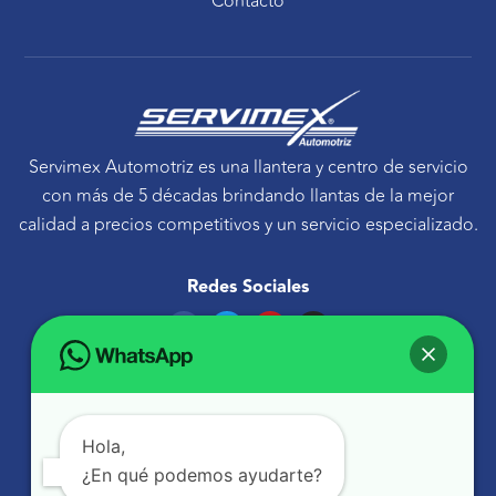
Contacto
Servimex Automotriz es una llantera y centro de servicio
con más de 5 décadas brindando llantas de la mejor
calidad a precios competitivos y un servicio especializado.
Redes Sociales
F
T
Y
I
a
w
o
n
c
i
u
s
e
t
t
t
Ponte en contacto
b
t
u
a
o
e
b
g
Avenida Tecnológico 30 Sur Querétaro, Qro.
o
r
e
r
k
a
atencionaclientes@servimexauto.mx
Hola,
m
¿En qué podemos ayudarte?
442 216 1855