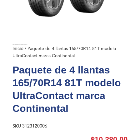
Inicio
/ Paquete de 4 llantas 165/70R14 81T modelo UltraContact marca Continental
Inicio
/ Paquete de 4 llantas 165/70R14 81T modelo
UltraContact marca Continental
Paquete de 4 llantas
165/70R14 81T modelo
UltraContact marca
Continental
SKU
3123120006
$
10,380.00