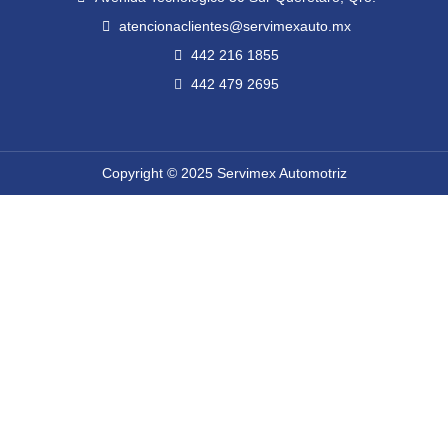
o
r
e
r
k
a
atencionaclientes@servimexauto.mx
m
442 216 1855
442 479 2695
Copyright © 2025 Servimex Automotriz