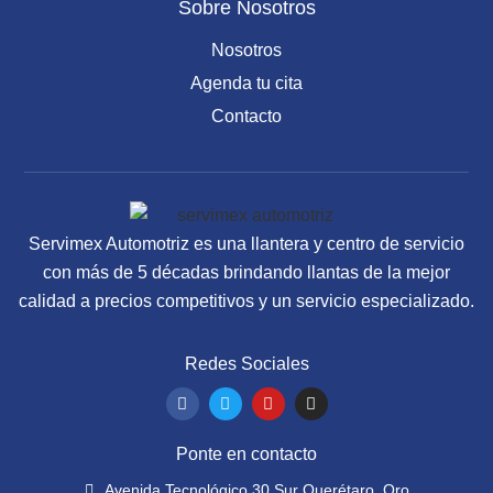
Sobre Nosotros
Nosotros
Agenda tu cita
Contacto
Servimex Automotriz es una llantera y centro de servicio
con más de 5 décadas brindando llantas de la mejor
calidad a precios competitivos y un servicio especializado.
Redes Sociales
F
T
Y
I
a
w
o
n
c
i
u
s
e
t
t
t
Ponte en contacto
b
t
u
a
o
e
b
g
Avenida Tecnológico 30 Sur Querétaro, Qro.