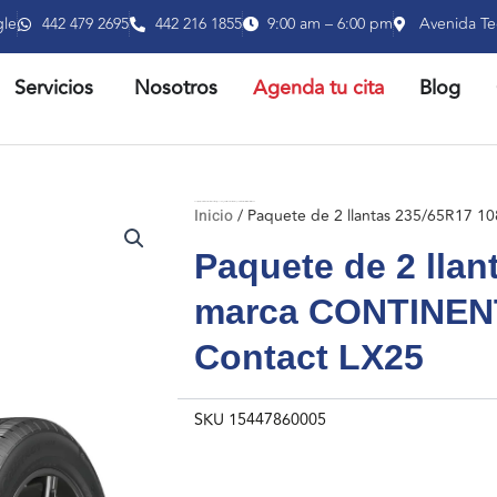
gle
442 479 2695
442 216 1855
9:00 am – 6:00 pm
Avenida Te
RIR PRODUCTOS
ABRIR SERVICIOS
Servicios
Nosotros
Agenda tu cita
Blog
Inicio
/ Paquete de 2 llantas 235/65R17 108H marca CONTINENTAL modelo Cross Contact LX25
Inicio
/ Paquete de 2 llantas 235/65R17 
Paquete de 2 lla
marca CONTINEN
Contact LX25
SKU
15447860005