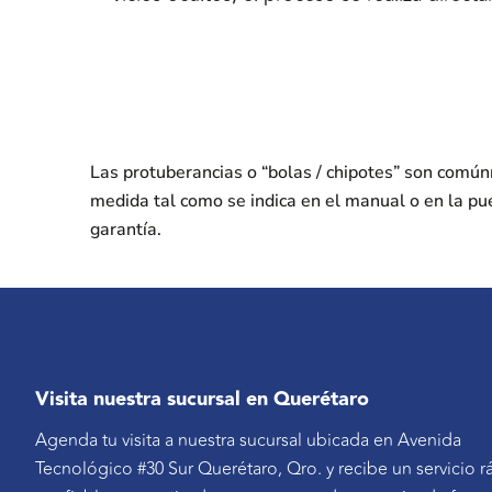
Las protuberancias o “bolas / chipotes” son comú
medida tal como se indica en el manual o en la pu
garantía.
Visita nuestra sucursal en Querétaro
Agenda tu visita a nuestra sucursal ubicada en Avenida
Tecnológico #30 Sur Querétaro, Qro. y recibe un servicio r