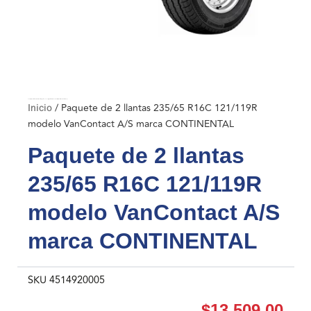
Inicio
/ Paquete de 2 llantas 235/65 R16C 121/119R modelo VanContact A/S marca CONTINENTAL
Inicio
/ Paquete de 2 llantas 235/65 R16C 121/119R
modelo VanContact A/S marca CONTINENTAL
Paquete de 2 llantas
235/65 R16C 121/119R
modelo VanContact A/S
marca CONTINENTAL
SKU
4514920005
$
13,509.00