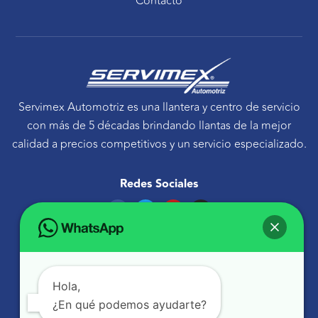
Contacto
Servimex Automotriz es una llantera y centro de servicio
con más de 5 décadas brindando llantas de la mejor
calidad a precios competitivos y un servicio especializado.
Redes Sociales
F
T
Y
I
a
w
o
n
c
i
u
s
e
t
t
t
Ponte en contacto
b
t
u
a
o
e
b
g
Avenida Tecnológico 30 Sur Querétaro, Qro.
o
r
e
r
k
a
atencionaclientes@servimexauto.mx
Hola,
m
¿En qué podemos ayudarte?
442 216 1855