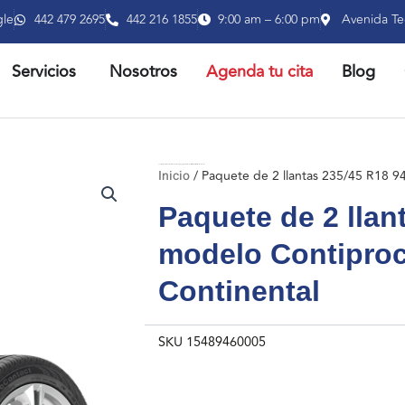
gle
442 479 2695
442 216 1855
9:00 am – 6:00 pm
Avenida Te
RIR PRODUCTOS
ABRIR SERVICIOS
Servicios
Nosotros
Agenda tu cita
Blog
Inicio
/ Paquete de 2 llantas 235/45 R18 94H FR modelo Contiprocontact marca Continental
Inicio
/ Paquete de 2 llantas 235/45 R18 9
Paquete de 2 llan
modelo Contipro
Continental
SKU
15489460005