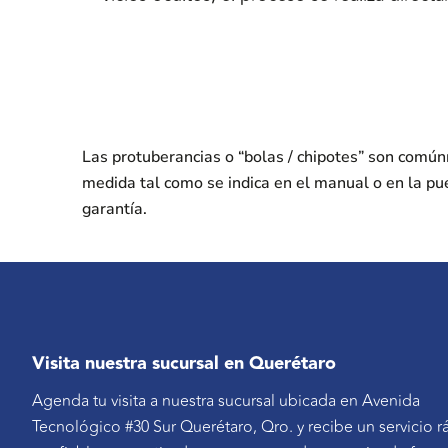
Las protuberancias o “bolas / chipotes” son comú
medida tal como se indica en el manual o en la pu
garantía.
Visita nuestra sucursal en Querétaro
Agenda tu visita a nuestra sucursal ubicada en Avenida
Tecnológico #30 Sur Querétaro, Qro. y recibe un servicio r