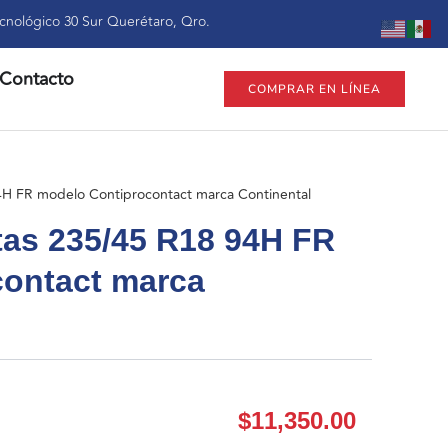
cnológico 30 Sur Querétaro, Qro.
Contacto
COMPRAR EN LÍNEA
4H FR modelo Contiprocontact marca Continental
tas 235/45 R18 94H FR
contact marca
$
11,350.00