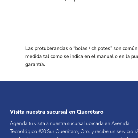
Las protuberancias o “bolas / chipotes” son comú
medida tal como se indica en el manual o en la pu
garantía.
Visita nuestra sucursal en Querétaro
Agenda tu visita a nuestra sucursal ubicada en Avenida
Tecnológico #30 Sur Querétaro, Qro. y recibe un servicio r