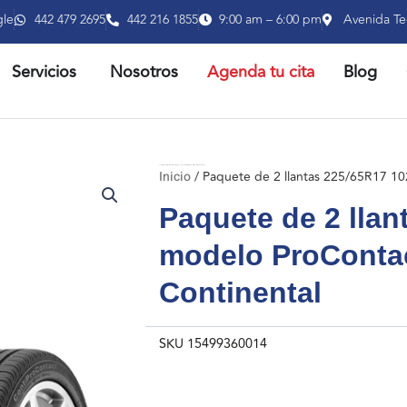
gle
442 479 2695
442 216 1855
9:00 am – 6:00 pm
Avenida Te
RIR PRODUCTOS
ABRIR SERVICIOS
Servicios
Nosotros
Agenda tu cita
Blog
Inicio
/ Paquete de 2 llantas 225/65R17 102H modelo ProContact TX marca Continental
Inicio
/ Paquete de 2 llantas 225/65R17 1
Paquete de 2 lla
modelo ProConta
Continental
SKU
15499360014