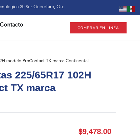
cnológico 30 Sur Querétaro, Qro.
Contacto
COMPRAR EN LÍNEA
02H modelo ProContact TX marca Continental
ntas 225/65R17 102H
ct TX marca
$
9,478.00