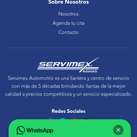
Sobre Nosotros
Nosotros
Agenda tu cita
Contacto
Servimex Automotriz es una llantera y centro de servicio
con más de 5 décadas brindando llantas de la mejor
calidad a precios competitivos y un servicio especializado.
Redes Sociales
F
T
Y
I
a
w
o
n
c
i
u
s
e
t
t
t
Ponte en contacto