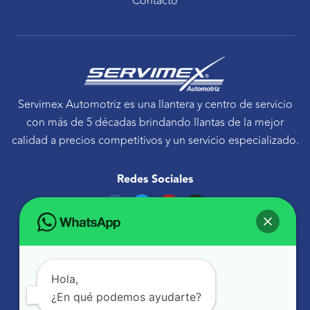
Contacto
Servimex Automotriz es una llantera y centro de servicio
con más de 5 décadas brindando llantas de la mejor
calidad a precios competitivos y un servicio especializado.
Redes Sociales
F
T
Y
I
a
w
o
n
c
i
u
s
e
t
t
t
Ponte en contacto
b
t
u
a
o
e
b
g
Avenida Tecnológico 30 Sur Querétaro, Qro.
o
r
e
r
k
a
atencionaclientes@servimexauto.mx
Hola,
m
¿En qué podemos ayudarte?
442 216 1855