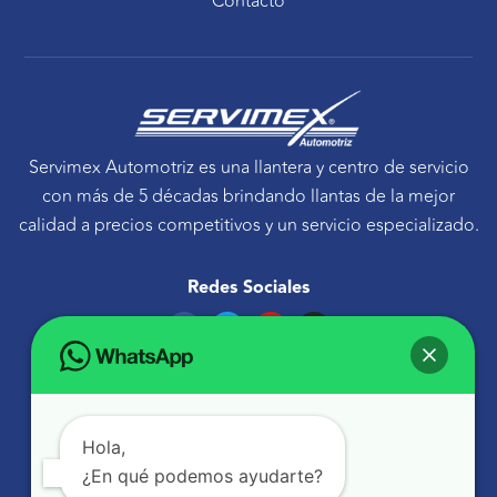
Contacto
Servimex Automotriz es una llantera y centro de servicio
con más de 5 décadas brindando llantas de la mejor
calidad a precios competitivos y un servicio especializado.
Redes Sociales
F
T
Y
I
a
w
o
n
c
i
u
s
e
t
t
t
Ponte en contacto
b
t
u
a
o
e
b
g
Avenida Tecnológico 30 Sur Querétaro, Qro.
o
r
e
r
k
a
atencionaclientes@servimexauto.mx
Hola,
m
¿En qué podemos ayudarte?
442 216 1855