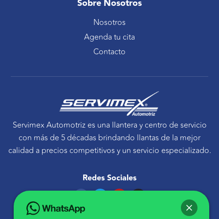
Sobre Nosotros
Nosotros
Agenda tu cita
Contacto
Servimex Automotriz es una llantera y centro de servicio
con más de 5 décadas brindando llantas de la mejor
calidad a precios competitivos y un servicio especializado.
Redes Sociales
F
T
Y
I
a
w
o
n
c
i
u
s
e
t
t
t
Ponte en contacto