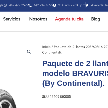
gle
442 479 2695
442 216 1855
9:00 am – 6:00 pm
Avenida Te
RIR PRODUCTOS
ABRIR SERVICIOS
Servicios
Nosotros
Agenda tu cita
Blog
Inicio
/ Paquete de 2 llantas 205/60R16 92V modelo BRAVURIS 5HM marca BARUM (By Continental).
Inicio
/ Paquete de 2 llantas 205/60R16
Continental).
Paquete de 2 llan
modelo BRAVURI
(By Continental).
SKU
15409150005