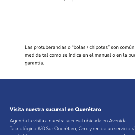
Las protuberancias o “bolas / chipotes” son comú
medida tal como se indica en el manual o en la pu
garantía.
Visita nuestra sucursal en Querétaro
Agenda tu visita a nuestra sucursal ubicada en Avenida
Tecnológico #30 Sur Querétaro, Qro. y recibe un servicio r