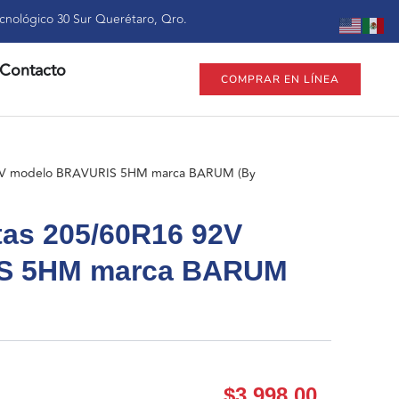
cnológico 30 Sur Querétaro, Qro.
Contacto
COMPRAR EN LÍNEA
 92V modelo BRAVURIS 5HM marca BARUM (By
tas 205/60R16 92V
S 5HM marca BARUM
$
3,998.00