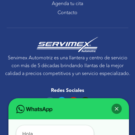
Agenda tu cita
Contacto
Servimex Automotriz es una llantera y centro de servicio
con más de 5 décadas brindando llantas de la mejor
calidad a precios competitivos y un servicio especializado.
Redes Sociales
F
T
Y
I
a
w
o
n
c
i
u
s
e
t
t
t
Ponte en contacto
b
t
u
a
o
e
b
g
Avenida Tecnológico 30 Sur Querétaro, Qro.
o
r
e
r
k
a
atencionaclientes@servimexauto.mx
Hola,
m