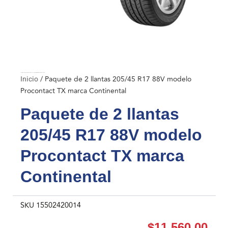
Inicio
/ Paquete de 2 llantas 205/45 R17 88V modelo Procontact TX marca Continental
Inicio
/ Paquete de 2 llantas 205/45 R17 88V modelo
Procontact TX marca Continental
Paquete de 2 llantas
205/45 R17 88V modelo
Procontact TX marca
Continental
SKU
15502420014
$
11,560.00