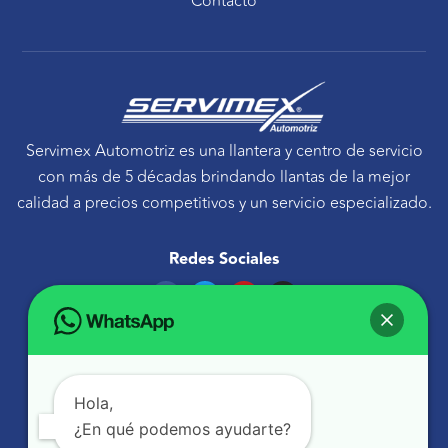
Contacto
Servimex Automotriz es una llantera y centro de servicio
con más de 5 décadas brindando llantas de la mejor
calidad a precios competitivos y un servicio especializado.
Redes Sociales
F
T
Y
I
a
w
o
n
c
i
u
s
e
t
t
t
Ponte en contacto
b
t
u
a
o
e
b
g
Avenida Tecnológico 30 Sur Querétaro, Qro.
o
r
e
r
k
a
atencionaclientes@servimexauto.mx
Hola,
m
¿En qué podemos ayudarte?
442 216 1855