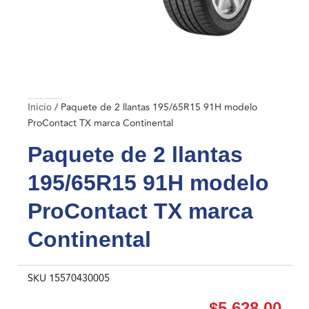
Inicio
/ Paquete de 2 llantas 195/65R15 91H modelo ProContact TX marca Continental
Inicio
/ Paquete de 2 llantas 195/65R15 91H modelo
ProContact TX marca Continental
Paquete de 2 llantas
195/65R15 91H modelo
ProContact TX marca
Continental
SKU
15570430005
$
5,628.00