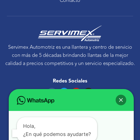
Contacto
Servimex Automotriz es una llantera y centro de servicio
con más de 5 décadas brindando llantas de la mejor
calidad a precios competitivos y un servicio especializado.
Redes Sociales
F
T
Y
I
a
w
o
n
c
i
u
s
e
t
t
t
Ponte en contacto
b
t
u
a
o
e
b
g
Avenida Tecnológico 30 Sur Querétaro, Qro.
o
r
e
r
k
a
atencionaclientes@servimexauto.mx
Hola,
m
¿En qué podemos ayudarte?
442 216 1855