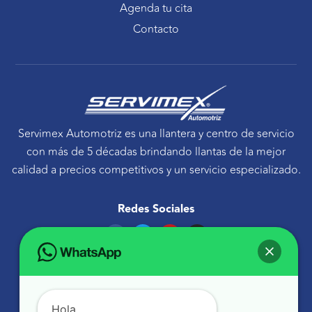
Agenda tu cita
Contacto
Servimex Automotriz es una llantera y centro de servicio
con más de 5 décadas brindando llantas de la mejor
calidad a precios competitivos y un servicio especializado.
Redes Sociales
F
T
Y
I
a
w
o
n
c
i
u
s
e
t
t
t
Ponte en contacto
b
t
u
a
o
e
b
g
Avenida Tecnológico 30 Sur Querétaro, Qro.
o
r
e
r
k
a
atencionaclientes@servimexauto.mx
Hola,
m