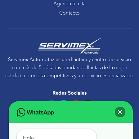
Agenda tu cita
Contacto
Servimex Automotriz es una llantera y centro de servicio
con más de 5 décadas brindando llantas de la mejor
calidad a precios competitivos y un servicio especializado.
Redes Sociales
F
T
Y
I
a
w
o
n
c
i
u
s
e
t
t
t
Ponte en contacto
b
t
u
a
o
e
b
g
Avenida Tecnológico 30 Sur Querétaro, Qro.
o
r
e
r
k
a
atencionaclientes@servimexauto.mx
Hola,
m