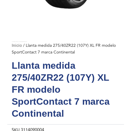
Inicio
/ Llanta medida 275/40ZR22 (107Y) XL FR modelo SportContact 7 marca Continental
Inicio
/ Llanta medida 275/40ZR22 (107Y) XL FR modelo
SportContact 7 marca Continental
Llanta medida
275/40ZR22 (107Y) XL
FR modelo
SportContact 7 marca
Continental
SKU
3114090004