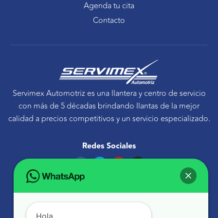
Agenda tu cita
Contacto
Servimex Automotriz es una llantera y centro de servicio
con más de 5 décadas brindando llantas de la mejor
calidad a precios competitivos y un servicio especializado.
Redes Sociales
F
T
Y
I
a
w
o
n
c
i
u
s
e
t
t
t
Ponte en contacto
b
t
u
a
o
e
b
g
Avenida Tecnológico 30 Sur Querétaro, Qro.
o
r
e
r
k
a
atencionaclientes@servimexauto.mx
Hola,
m