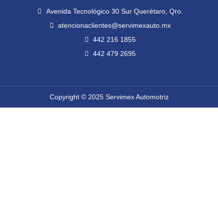
o
e
b
g
Avenida Tecnológico 30 Sur Querétaro, Qro.
o
r
e
r
k
a
atencionaclientes@servimexauto.mx
m
442 216 1855
442 479 2695
Copyright © 2025 Servimex Automotriz