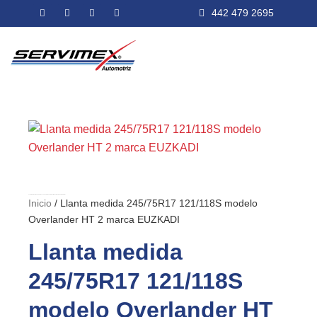
Ir
F
I
T
Y
442 479 2695
a
n
w
o
al
c
s
i
u
e
t
t
t
contenido
b
a
t
u
o
g
e
b
o
r
r
e
k
a
m
Inicio
/ Llanta medida 245/75R17 121/118S modelo Overlander HT 2 marca EUZKADI
Inicio
/ Llanta medida 245/75R17 121/118S modelo
Overlander HT 2 marca EUZKADI
Llanta medida
245/75R17 121/118S
modelo Overlander HT