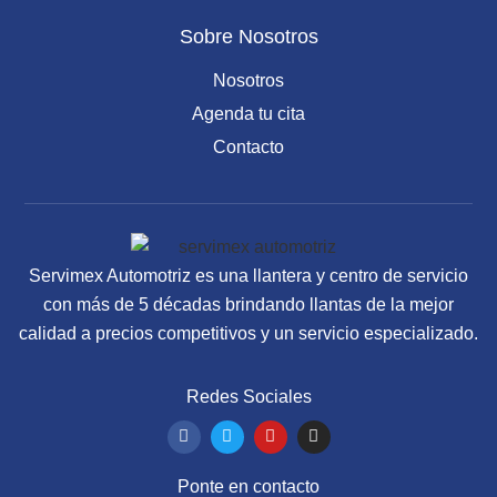
Sobre Nosotros
Nosotros
Agenda tu cita
Contacto
Servimex Automotriz es una llantera y centro de servicio
con más de 5 décadas brindando llantas de la mejor
calidad a precios competitivos y un servicio especializado.
Redes Sociales
F
T
Y
I
a
w
o
n
c
i
u
s
e
t
t
t
Ponte en contacto
b
t
u
a