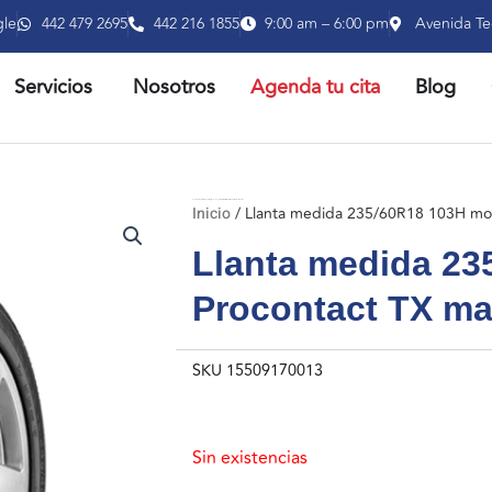
gle
442 479 2695
442 216 1855
9:00 am – 6:00 pm
Avenida Te
RIR PRODUCTOS
ABRIR SERVICIOS
Servicios
Nosotros
Agenda tu cita
Blog
Inicio
/ Llanta medida 235/60R18 103H modelo Procontact TX marca Continental
Inicio
/ Llanta medida 235/60R18 103H mod
Llanta medida 23
Procontact TX ma
SKU
15509170013
Sin existencias