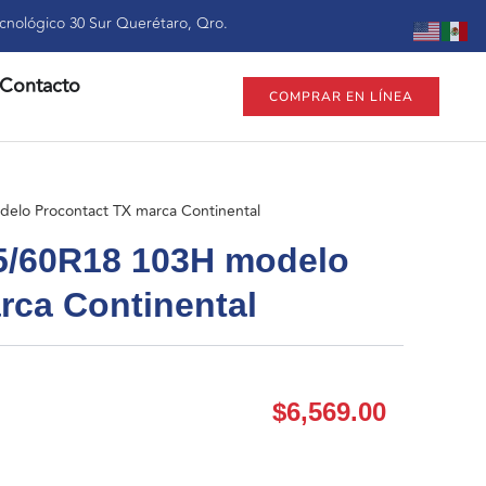
cnológico 30 Sur Querétaro, Qro.
Contacto
COMPRAR EN LÍNEA
elo Procontact TX marca Continental
5/60R18 103H modelo
rca Continental
$
6,569.00