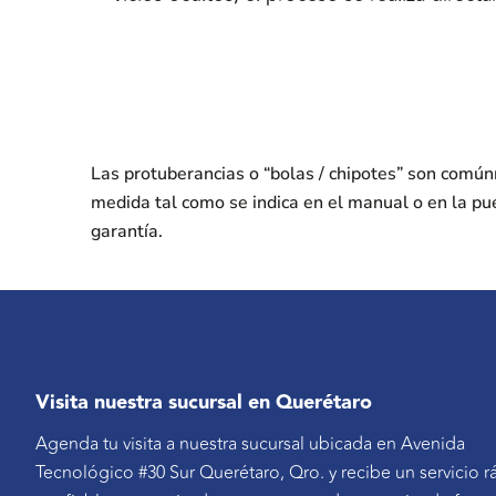
Las protuberancias o “bolas / chipotes” son comú
medida tal como se indica en el manual o en la pu
garantía.
Visita nuestra sucursal en Querétaro
Agenda tu visita a nuestra sucursal ubicada en Avenida
Tecnológico #30 Sur Querétaro, Qro. y recibe un servicio r