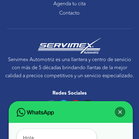
Agenda tu cita
Contacto
Servimex Automotriz es una llantera y centro de servicio
con más de 5 décadas brindando llantas de la mejor
calidad a precios competitivos y un servicio especializado.
Redes Sociales
F
T
Y
I
a
w
o
n
c
i
u
s
e
t
t
t
Ponte en contacto
b
t
u
a
o
e
b
g
Avenida Tecnológico 30 Sur Querétaro, Qro.
o
r
e
r
k
a
atencionaclientes@servimexauto.mx
Hola,
m