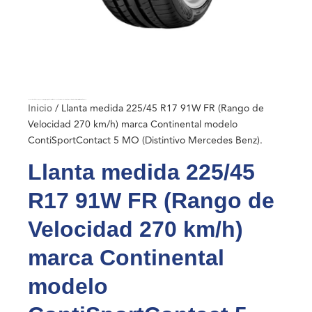
Inicio
/ Llanta medida 225/45 R17 91W FR (Rango de Velocidad 270 km/h) marca Continental modelo ContiSportContact 5 MO (Distintivo Mercedes Benz).
Inicio
/ Llanta medida 225/45 R17 91W FR (Rango de
Velocidad 270 km/h) marca Continental modelo
ContiSportContact 5 MO (Distintivo Mercedes Benz).
Llanta medida 225/45
R17 91W FR (Rango de
Velocidad 270 km/h)
marca Continental
modelo