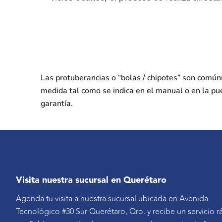
Las protuberancias o “bolas / chipotes” son comú
medida tal como se indica en el manual o en la pu
garantía.
Visita nuestra sucursal en Querétaro
Agenda tu visita a nuestra sucursal ubicada en Avenida
Tecnológico #30 Sur Querétaro, Qro. y recibe un servicio r