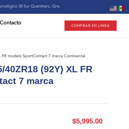
cnológico 30 Sur Querétaro, Qro.
Contacto
COMPRAR EN LÍNEA
 FR modelo SportContact 7 marca Continental.
5/40ZR18 (92Y) XL FR
act 7 marca
$
5,995.00