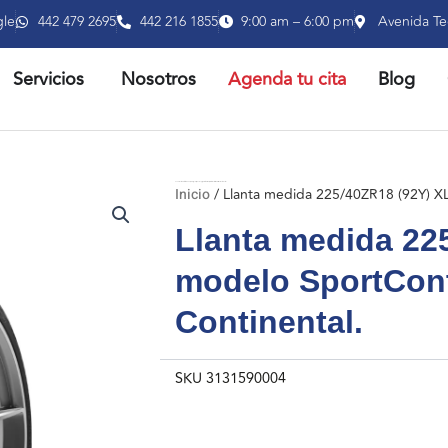
gle
442 479 2695
442 216 1855
9:00 am – 6:00 pm
Avenida Te
RIR PRODUCTOS
ABRIR SERVICIOS
Servicios
Nosotros
Agenda tu cita
Blog
Inicio
/ Llanta medida 225/40ZR18 (92Y) XL FR modelo SportContact 7 marca Continental.
Inicio
/ Llanta medida 225/40ZR18 (92Y) XL
Llanta medida 22
modelo SportCont
Continental.
SKU
3131590004