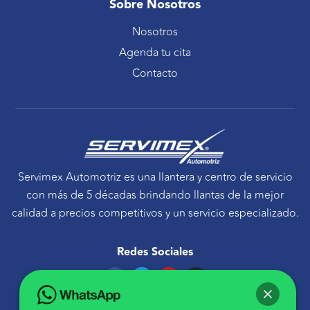
Sobre Nosotros
Nosotros
Agenda tu cita
Contacto
Servimex Automotriz es una llantera y centro de servicio
con más de 5 décadas brindando llantas de la mejor
calidad a precios competitivos y un servicio especializado.
Redes Sociales
F
T
Y
I
a
w
o
n
c
i
u
s
e
t
t
t
Ponte en contacto