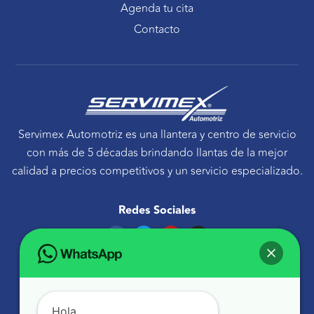
Agenda tu cita
Contacto
Servimex Automotriz es una llantera y centro de servicio
con más de 5 décadas brindando llantas de la mejor
calidad a precios competitivos y un servicio especializado.
Redes Sociales
F
T
Y
I
a
w
o
n
c
i
u
s
e
t
t
t
Ponte en contacto
b
t
u
a
o
e
b
g
Avenida Tecnológico 30 Sur Querétaro, Qro.
o
r
e
r
k
a
atencionaclientes@servimexauto.mx
Hola,
m