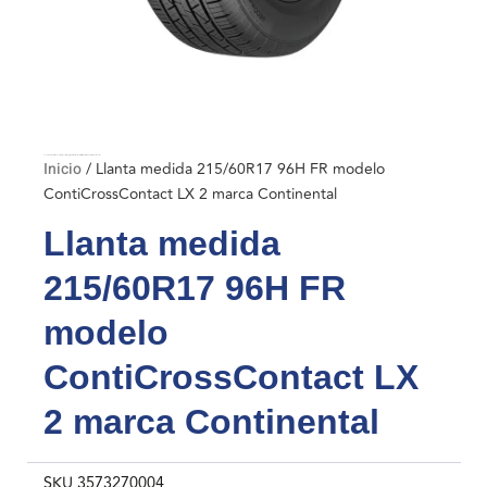
Inicio
/ Llanta medida 215/60R17 96H FR modelo ContiCrossContact LX 2 marca Continental
Inicio
/ Llanta medida 215/60R17 96H FR modelo
ContiCrossContact LX 2 marca Continental
Llanta medida
215/60R17 96H FR
modelo
ContiCrossContact LX
2 marca Continental
SKU
3573270004