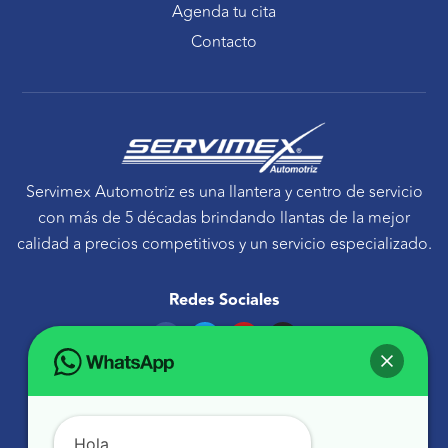
Agenda tu cita
Contacto
Servimex Automotriz es una llantera y centro de servicio
con más de 5 décadas brindando llantas de la mejor
calidad a precios competitivos y un servicio especializado.
Redes Sociales
F
T
Y
I
a
w
o
n
c
i
u
s
e
t
t
t
Ponte en contacto
b
t
u
a
o
e
b
g
Avenida Tecnológico 30 Sur Querétaro, Qro.
o
r
e
r
k
a
atencionaclientes@servimexauto.mx
Hola,
m