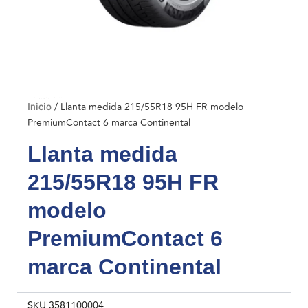
Inicio
/ Llanta medida 215/55R18 95H FR modelo PremiumContact 6 marca Continental
Inicio
/ Llanta medida 215/55R18 95H FR modelo
PremiumContact 6 marca Continental
Llanta medida
215/55R18 95H FR
modelo
PremiumContact 6
marca Continental
SKU
3581100004