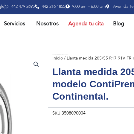
gle
442 479 2695
442 216 1855
9:00 am – 6:00 pm
Avenida Te
RIR PRODUCTOS
ABRIR SERVICIOS
Servicios
Nosotros
Agenda tu cita
Blog
Inicio
/ Llanta medida 205/55 R17 91V FR modelo ContiPremiumContact 2 marca Continental.
Inicio
/ Llanta medida 205/55 R17 91V FR 
Llanta medida 20
modelo ContiPre
Continental.
SKU
3508090004