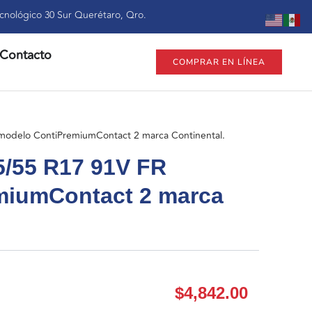
cnológico 30 Sur Querétaro, Qro.
Contacto
COMPRAR EN LÍNEA
modelo ContiPremiumContact 2 marca Continental.
5/55 R17 91V FR
miumContact 2 marca
$
4,842.00