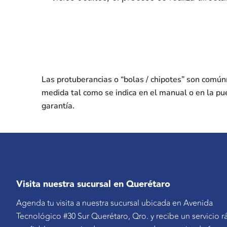
Las protuberancias o “bolas / chipotes” son comú
medida tal como se indica en el manual o en la pu
garantía.
Visita nuestra sucursal en Querétaro
Agenda tu visita a nuestra sucursal ubicada en Avenida
Tecnológico #30 Sur Querétaro, Qro. y recibe un servicio r