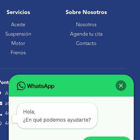
Servicios
Sobre Nosotros
Aceite
Nosotros
Suspensión
Agenda tu cita
Motor
Contacto
Frenos
Ponte en contacto
Avenida Tecnológico 30 Sur Querétaro, Qro.
atencionaclientes@servimexauto.mx
Hola,
442 216 1855
¿En qué podemos ayudarte?
442 479 2695