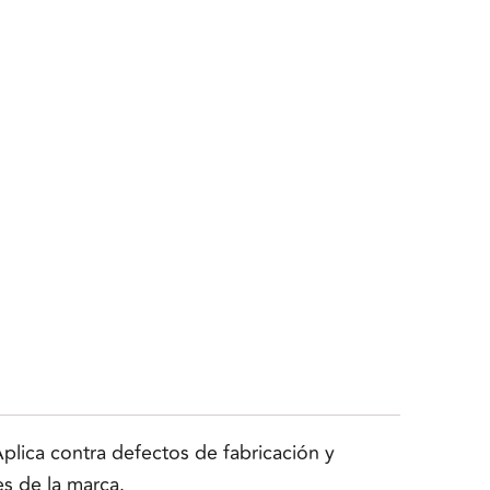
original
actual
era:
es:
$1,999.00.
$1,899.0
lica contra defectos de fabricación y
es de la marca.