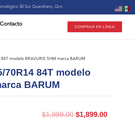
cnológico 30 Sur Querétaro, Qro.
Contacto
COMPRAR EN LÍNEA
14 84T modelo BRAVURIS 5HM marca BARUM
5/70R14 84T modelo
marca BARUM
El
El
$
1,999.00
$
1,899.00
precio
precio