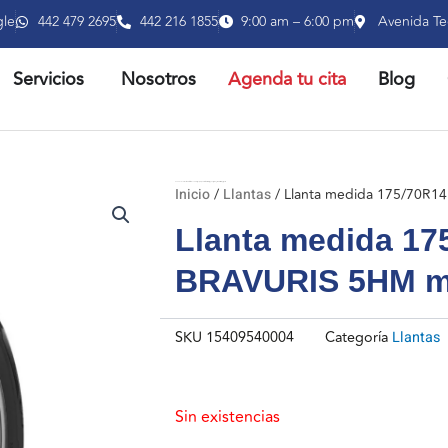
gle
442 479 2695
442 216 1855
9:00 am – 6:00 pm
Avenida Te
RIR PRODUCTOS
ABRIR SERVICIOS
Servicios
Nosotros
Agenda tu cita
Blog
Inicio
Llantas
/ Llanta medida 175/70R14 84T modelo BRAVURIS 5HM marca BARUM
Inicio
/
Llantas
/ Llanta medida 175/70R
Llanta medida 17
BRAVURIS 5HM 
SKU
15409540004
Categoría
Llantas
Sin existencias