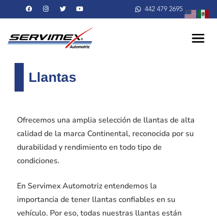
Ir
F
I
T
Y
442 479 2695
a
n
w
o
al
c
s
i
u
e
t
t
t
contenido
b
a
t
u
o
g
e
b
o
r
r
e
k
a
m
Llantas
Ofrecemos una amplia selección de llantas de alta
calidad de la marca Continental, reconocida por su
durabilidad y rendimiento en todo tipo de
condiciones.
En Servimex Automotriz entendemos la
importancia de tener llantas confiables en su
vehículo. Por eso, todas nuestras llantas están