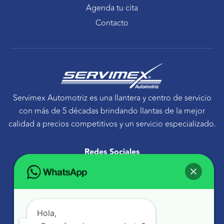
Agenda tu cita
Contacto
Servimex Automotriz es una llantera y centro de servicio
con más de 5 décadas brindando llantas de la mejor
calidad a precios competitivos y un servicio especializado.
Redes Sociales
F
T
Y
I
a
w
o
n
c
i
u
s
e
t
t
t
Ponte en contacto
b
t
u
a
o
e
b
g
Avenida Tecnológico 30 Sur Querétaro, Qro.
o
r
e
r
k
a
atencionaclientes@servimexauto.mx
Hola,
m