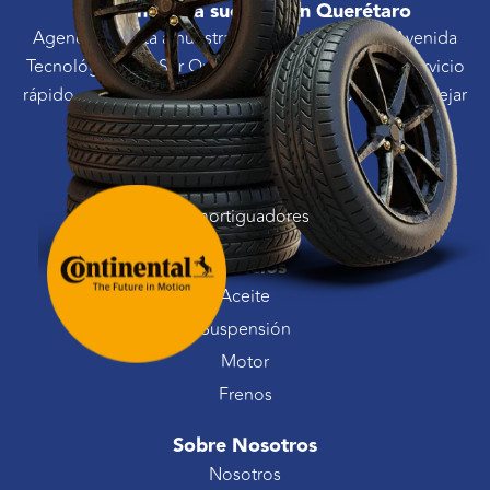
Visita nuestra sucursal en Querétaro
Agenda tu visita a nuestra sucursal ubicada en Avenida
Tecnológico #30 Sur Querétaro, Qro. y recibe un servicio
rápido, confiable y garantizado para que puedas manejar
de forma segura
Productos
Amortiguadores
Servicios
Aceite
Suspensión
Motor
Frenos
Sobre Nosotros
Nosotros