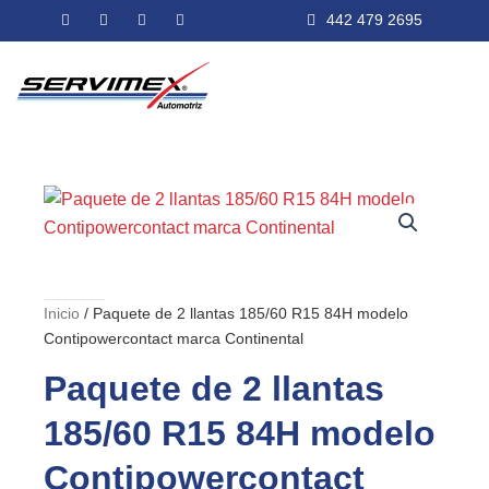
Ir
F
I
T
Y
442 479 2695
a
n
w
o
al
c
s
i
u
e
t
t
t
contenido
b
a
t
u
o
g
e
b
o
r
r
e
k
a
m
Inicio
/ Paquete de 2 llantas 185/60 R15 84H modelo Contipowercontact marca Continental
Inicio
/ Paquete de 2 llantas 185/60 R15 84H modelo
Contipowercontact marca Continental
Paquete de 2 llantas
185/60 R15 84H modelo
Contipowercontact