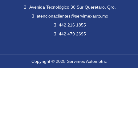
o
e
b
g
Avenida Tecnológico 30 Sur Querétaro, Qro.
o
r
e
r
k
a
atencionaclientes@servimexauto.mx
m
442 216 1855
442 479 2695
Copyright © 2025 Servimex Automotriz