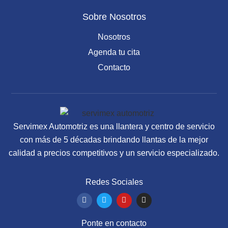
Sobre Nosotros
Nosotros
Agenda tu cita
Contacto
Servimex Automotriz es una llantera y centro de servicio
con más de 5 décadas brindando llantas de la mejor
calidad a precios competitivos y un servicio especializado.
Redes Sociales
F
T
Y
I
a
w
o
n
c
i
u
s
e
t
t
t
Ponte en contacto
b
t
u
a